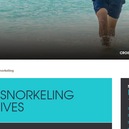
CROI
norkeling
 SNORKELING
IVES