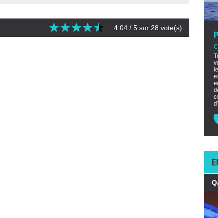
4.04
/ 5 sur
28
vote(s)
C
T
v
l
e
e
d
c
d
E
Q