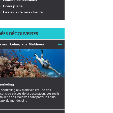
Guide des Maldives
Bons plans
Les avis de nos clients
DÉES DÉCOUVERTES
e snorkeling aux Maldives
norkeling
 snorkeling aux Maldives est une des
isons du succès de la destination. Les récifs
ralliens des Maldives sont parmi les plus
aux du monde, et ...