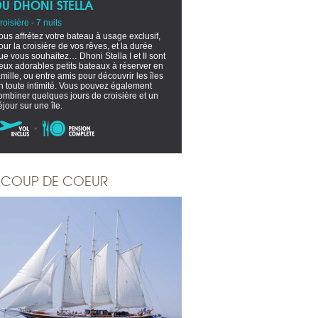
DU DHONI STELLA
roisière - 7 nuits
ous affrétez votre bateau à usage exclusif,
our la croisière de vos rêves, et la durée
ue vous souhaitez… Dhoni Stella I et II sont
eux adorables petits bateaux à réserver en
amille, ou entre amis pour découvrir les îles
n toute intimité. Vous pouvez également
ombiner quelques jours de croisière et un
éjour sur une île.
COUP DE COEUR