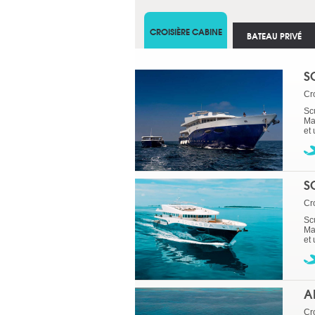
CROISIÈRE CABINE
BATEAU PRIVÉ
S
Cr
Sc
Ma
et
S
Cr
Sc
Ma
et
A
Cr