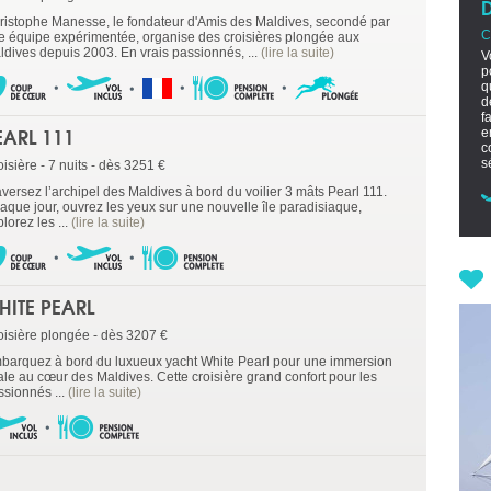
ristophe Manesse, le fondateur d'Amis des Maldives, secondé par
C
e équipe expérimentée, organise des croisières plongée aux
ldives depuis 2003. En vrais passionnés, ...
(lire la suite)
V
p
q
d
f
EARL 111
e
c
s
isière - 7 nuits - dès 3251 €
aversez l’archipel des Maldives à bord du voilier 3 mâts Pearl 111.
aque jour, ouvrez les yeux sur une nouvelle île paradisiaque,
lorez les ...
(lire la suite)
HITE PEARL
oisière plongée - dès 3207 €
barquez à bord du luxueux yacht White Pearl pour une immersion
tale au cœur des Maldives. Cette croisière grand confort pour les
ssionnés ...
(lire la suite)