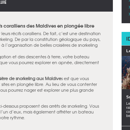
LUIE
fs coralliens des Maldives en plongée libre
eurs récifs coralliens. De fait, c’est une destination
I
orkeling. De par la constitution géologique du pays,
 à l’organisation de belles croisières de snorkeling
L
ation et des descentes à terre, votre bateau
s que vous pourrez explorer en apnée, directement
sière de snorkeling aux Maldive
s est que vous
ites en plongée libre. Au lieu de vous contenter
 vous pourrez nager est explorer une plus grande
S
Le
 ci-dessous proposent des arrêts de snorkeling. Vous
ra
 l’un d’eux, mais également affréter un bateau
co
be
 votre rythme.