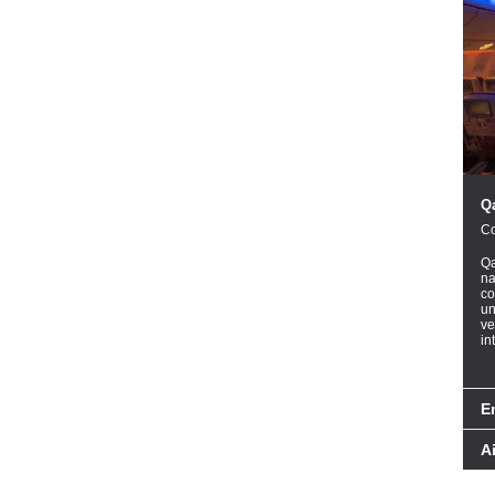
Q
Co
Qa
na
co
un
ve
in
E
A