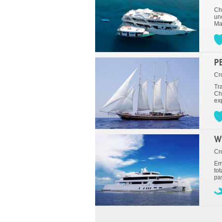
Ch
un
Ma
P
Cro
Tr
Ch
exp
W
Cr
Em
to
pa