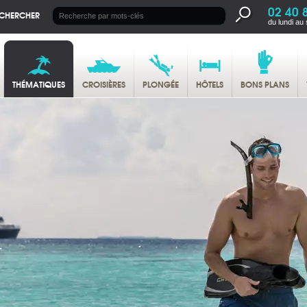
02 40 
CHERCHER
du lundi au
THÉMATIQUES
CROISIÈRES
PLONGÉE
HÔTELS
BONS PLANS