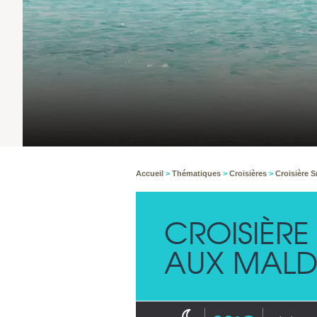
Accueil
>
Thématiques
>
Croisières
>
Croisière S
CROISIÈRE
AUX MALD