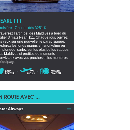
PEARL 111
roisière - 7 nuits - dès 3251 €
raversez l’archipel des Maldives à bord du
oilier 3 mâts Pearl 111. Chaque jour, ouvrez
es yeux sur une nouvelle île paradisiaque,
xplorez les fonds marins en snorkeling ou
n plongée, surfez sur les plus belles vagues
es Maldives et profitez de moments
onviviaux avec vos proches et les membres
’équipage.
N ROUTE AVEC ...
atar Airways