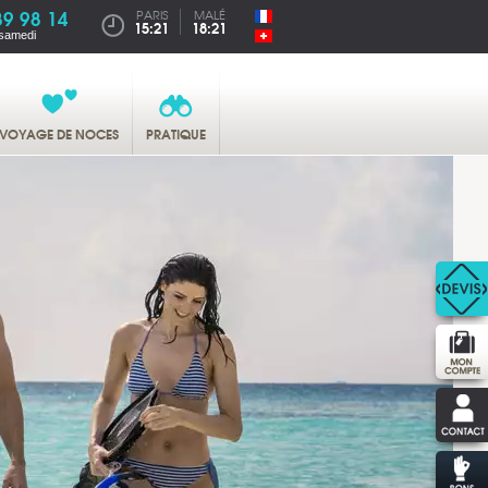
89 98 14
PARIS
MALÉ
15:21
18:21
 samedi
VOYAGE DE NOCES
PRATIQUE