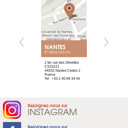
NEUVE
NANTES
GENÈV
ET SIÈGE SOCIAL
a-shop
2 ter, rue des Olivettes
rue de Montc
el, 106
CS33221
1207 Genèv
neuve
44032 Nantes Cedex 1
Suisse
France
Tel : +41 22 
1 965 65 00
Tel : +33 2 40 89 34 44
Rejoignez-nous sur
INSTAGRAM
Rejoignez-nous sur