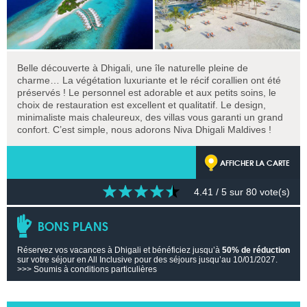
Belle découverte à Dhigali, une île naturelle pleine de
charme… La végétation luxuriante et le récif corallien ont été
préservés ! Le personnel est adorable et aux petits soins, le
choix de restauration est excellent et qualitatif. Le design,
minimaliste mais chaleureux, des villas vous garanti un grand
confort. C’est simple, nous adorons Niva Dhigali Maldives !
AFFICHER LA CARTE
4.41
/ 5 sur
80
vote(s)
BONS PLANS
Réservez vos vacances à Dhigali et bénéficiez jusqu’à
50% de réduction
sur votre séjour en All Inclusive pour des séjours jusqu’au 10/01/2027.
>>> Soumis à conditions particulières