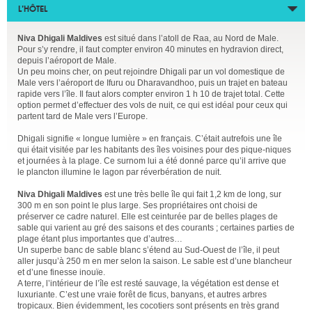
L’HÔTEL
Niva Dhigali Maldives
est situé dans l’atoll de Raa, au Nord de Male.
Pour s’y rendre, il faut compter environ 40 minutes en hydravion direct,
depuis l’aéroport de Male.
Un peu moins cher, on peut rejoindre Dhigali par un vol domestique de
Male vers l’aéroport de Ifuru ou Dharavandhoo, puis un trajet en bateau
rapide vers l’île. Il faut alors compter environ 1 h 10 de trajet total. Cette
option permet d’effectuer des vols de nuit, ce qui est idéal pour ceux qui
partent tard de Male vers l’Europe.
Dhigali signifie « longue lumière » en français. C’était autrefois une île
qui était visitée par les habitants des îles voisines pour des pique-niques
et journées à la plage. Ce surnom lui a été donné parce qu’il arrive que
le plancton illumine le lagon par réverbération de nuit.
Niva Dhigali Maldives
est une très belle île qui fait 1,2 km de long, sur
300 m en son point le plus large. Ses propriétaires ont choisi de
préserver ce cadre naturel. Elle est ceinturée par de belles plages de
sable qui varient au gré des saisons et des courants ; certaines parties de
plage étant plus importantes que d’autres…
Un superbe banc de sable blanc s’étend au Sud-Ouest de l’île, il peut
aller jusqu’à 250 m en mer selon la saison. Le sable est d’une blancheur
et d’une finesse inouïe.
A terre, l’intérieur de l’île est resté sauvage, la végétation est dense et
luxuriante. C’est une vraie forêt de ficus, banyans, et autres arbres
tropicaux. Bien évidemment, les cocotiers sont présents en très grand