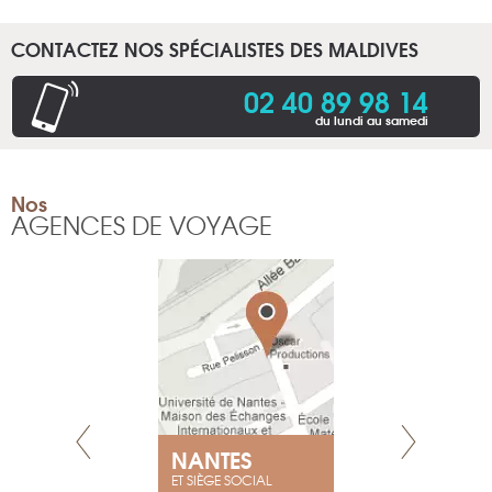
CONTACTEZ NOS SPÉCIALISTES DES MALDIVES
02 40 89 98 14
du lundi au samedi
Nos
AGENCES DE VOYAGE
NEUVE
NANTES
GENÈV
ET SIÈGE SOCIAL