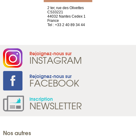
a-shop
2 ter, rue des Olivettes
rue de Montc
el, 106
CS33221
1207 Genèv
neuve
44032 Nantes Cedex 1
Suisse
France
Tel : +41 22 
1 965 65 00
Tel : +33 2 40 89 34 44
Rejoignez-nous sur
INSTAGRAM
Rejoignez-nous sur
FACEBOOK
Inscription
NEWSLETTER
Nos autres