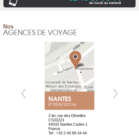
du lundi au samedi
Nos
AGENCES DE VOYAGE
NEUVE
NANTES
GENÈV
ET SIÈGE SOCIAL
a-shop
2 ter, rue des Olivettes
rue de Montc
el, 106
CS33221
1207 Genèv
neuve
44032 Nantes Cedex 1
Suisse
France
Tel : +41 22 
1 965 65 00
Tel : +33 2 40 89 34 44