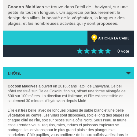
Cocoon Maldives
se trouve dans l’atoll de Lhaviyani, sur une
petite île tout en longueur. On apprécie particulièrement le
design des villas, la beauté de la végétation, la longueur des
plages, et les nombreuses activités qui y sont proposées.
AFFICHER LA CARTE
0 vote
L’HÔTEL
Cocoon Maldives
a ouvert en 2016, dans l’atoll de Lhaviyani. Ce bel
hôtel est situé sur l’île de Ookolhufinolhu, offrant une forme allongée de
600 sur 100 mètres. La direction est italienne, et l’île est accessible en
seulement 30 minutes d’hydravion depuis Malé.
L’île est très belle, avec de longues plages de sable blanc et une belle
végétation au centre. Les villas sont disposées, soit le long des plages de
chaque côté de l’île, soit sur pilotis sur la côte Nord. Sous l’eau, la faune
est au rendez-vous : requins, raies, tortues et poissons tropicaux se
partagent les environs pour le plus grand plaisir des plongeurs et
snorkelers. Côté papilles, vous profiterez de beaux buffets variés dans le