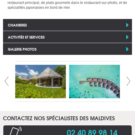
restaurant principal, de plats gourmets dans le restaurant sur pilotis, et de
spécialités japonaises en bord de mer.
CHAMBRES
ACTIVITÉS ET SERVICES
GALERIE PHOTOS
CONTACTEZ NOS SPÉCIALISTES DES MALDIVES
02 40 89 98 14