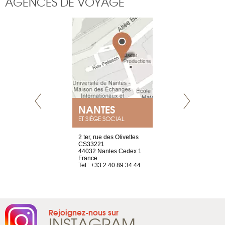
AGENCES DE VOYAGE
NEUVE
NANTES
GENÈV
ET SIÈGE SOCIAL
a-shop
2 ter, rue des Olivettes
rue de Montc
el, 106
CS33221
1207 Genèv
neuve
44032 Nantes Cedex 1
Suisse
France
Tel : +41 22 
1 965 65 00
Tel : +33 2 40 89 34 44
Rejoignez-nous sur
INSTAGRAM