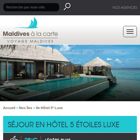
NOS AGENCES
VOYAGE MALDIVES
Accueil
>
Nos îles
>
Ile-Hôtel 5* Luxe
SÉJOUR EN HÔTEL 5 ÉTOILES LUXE
28°C