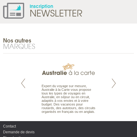
Inscription
NEWSLETTER
Nos autres
MARQUES
te est le spécialiste
Expert du voyage sur mesure,
Parce que nous 
 le Pacifique.
Australie à la Carte vous propose
vous des passionn
bout du monde, en
tous les types de voyages en
de nature sauvage
sière, pour
Australie, en séjour ou en circuit,
comprenons vos at
ples et des îles
adaptés à vos envies et à votre
mettons à votre se
prenants, en hôtels
budget. Des vacances pour
expérience du voya
dans des pensions
routards, des autotours, des circuits
pour vous aider à bâ
organisés en français ou en anglais.
mesure de vos env
Contact
Demande de devis