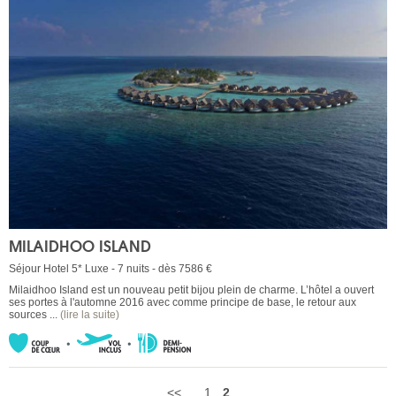
MILAIDHOO ISLAND
Séjour Hotel 5* Luxe - 7 nuits - dès 7586 €
Milaidhoo Island est un nouveau petit bijou plein de charme. L’hôtel a ouvert
ses portes à l'automne 2016 avec comme principe de base, le retour aux
sources ...
(lire la suite)
<<
1
2