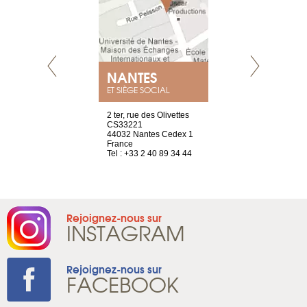
NEUVE
NANTES
GENÈV
ET SIÈGE SOCIAL
a-shop
2 ter, rue des Olivettes
rue de Montc
el, 106
CS33221
1207 Genèv
neuve
44032 Nantes Cedex 1
Suisse
France
Tel : +41 22 
1 965 65 00
Tel : +33 2 40 89 34 44
Rejoignez-nous sur
INSTAGRAM
Rejoignez-nous sur
FACEBOOK