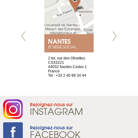
a-shop
el, 106
neuve
1 965 65 00
NANTES
GENÈV
ET SIÈGE SOCIAL
2 ter, rue des Olivettes
rue de Montc
CS33221
1207 Genèv
44032 Nantes Cedex 1
Suisse
France
Tel : +41 22 
Tel : +33 2 40 89 34 44
Rejoignez-nous sur
INSTAGRAM
Rejoignez-nous sur
FACEBOOK