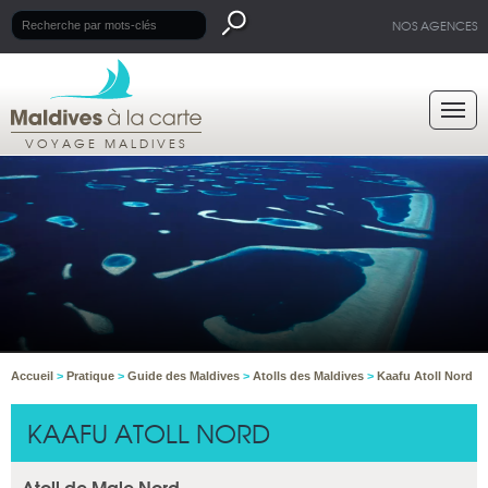
NOS AGENCES
VOYAGE MALDIVES
Accueil
>
Pratique
>
Guide des Maldives
>
Atolls des Maldives
>
Kaafu Atoll Nord
KAAFU ATOLL NORD
Atoll de Male Nord