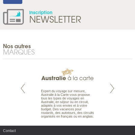
Inscription
NEWSLETTER
Nos autres
MARQUES
te est le spécialiste
 le Pacifique.
bout du monde, en
sière, pour
ples et des îles
prenants, en hôtels
Expert du voyage sur mesure,
Parce que nous 
dans des pensions
Australie à la Carte vous propose
vous des passionn
tous les types de voyages en
de nature sauvage
Australie, en séjour ou en circuit,
comprenons vos at
adaptés à vos envies et à votre
mettons à votre se
budget. Des vacances pour
expérience du voya
routards, des autotours, des circuits
pour vous aider à bâ
organisés en français ou en anglais.
mesure de vos env
Contact