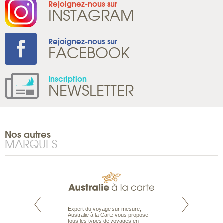
Rejoignez-nous sur
INSTAGRAM
Rejoignez-nous sur
FACEBOOK
Inscription
NEWSLETTER
Nos autres
MARQUES
te est le spécialiste
Expert du voyage sur mesure,
Parce que nous 
 le Pacifique.
Australie à la Carte vous propose
vous des passionn
bout du monde, en
tous les types de voyages en
de nature sauvage