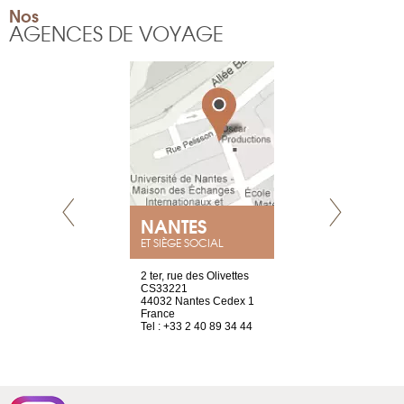
Nos
AGENCES DE VOYAGE
NEUVE
NANTES
GENÈV
ET SIÈGE SOCIAL
a-shop
2 ter, rue des Olivettes
rue de Montc
el, 106
CS33221
1207 Genèv
neuve
44032 Nantes Cedex 1
Suisse
France
Tel : +41 22 
1 965 65 00
Tel : +33 2 40 89 34 44