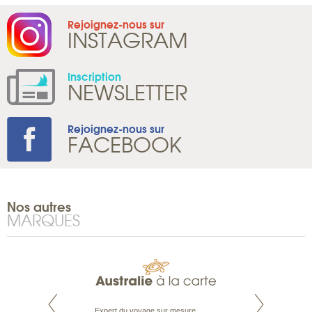
Rejoignez-nous sur
INSTAGRAM
Inscription
NEWSLETTER
Rejoignez-nous sur
FACEBOOK
Nos autres
MARQUES
te est le spécialiste
Expert du voyage sur mesure,
Parce que nous 