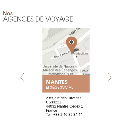
Nos
AGENCES DE VOYAGE
NEUVE
NANTES
GENÈV
ET SIÈGE SOCIAL
a-shop
2 ter, rue des Olivettes
rue de Montc
el, 106
CS33221
1207 Genèv
neuve
44032 Nantes Cedex 1
Suisse
France
Tel : +41 22 
1 965 65 00
Tel : +33 2 40 89 34 44